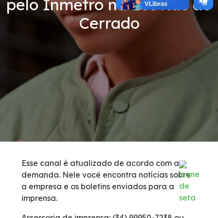
pelo Inmetro na Ecovias do
Revistas
Cerrado
Serviços
Inspeção de Tráfego
Apreensão de animais
Serviço de Atendimento ao Usuário
Cargas Especiais
Esse canal é atualizado de acordo com a
demanda. Nele você encontra notícias sobre
Postos de Combustível
a empresa e os boletins enviados para a
imprensa.
Carta ao Usuário
Assessoria de imprensa: (34) 99950-7238 ou