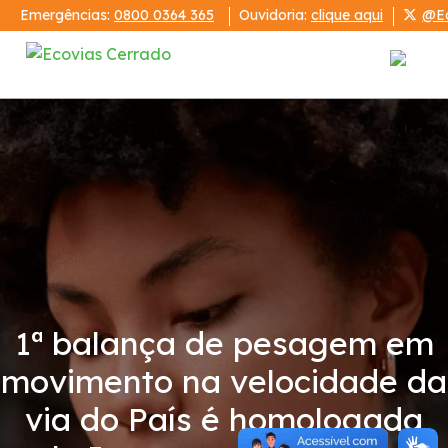
Emergências:
0800 0364 365
Ouvidoria:
clique aqui
@Ec
Institucional
Ecovias Cerrado
Relatórios
Demonstrações Financeiras
1ª balança de pesagem em
Código de Conduta
movimento na velocidade da
via do País é homologada
Condições da Via