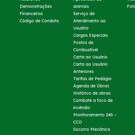
Demonstrações
animais
Fot
Dúvidas
Financeiras
Serviço de
Código de Conduta
Atendimento ao
Usuário
Fornecedores
Cargas Especiais
Postos de
Nosso endereço
Combustível
Carta ao Usuário
Telefones Úteis
Carta ao Usuário
Anteriores
Tarifas de Pedágio
Trabalhe Conosco
Agenda de Obras
Histórico de obras
Mapa
Combate a foco de
incêndio
Mapa
Monitoramento 24h –
CCO
Socorro Mecânico
Nosso 0800