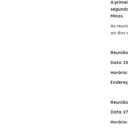
A primei
Socorro Médico
segunda
Minas.
Faixa de domínio
As reuni
ao dos d
Tráfego Mensal
Reunião
Links Úteis
Data: 25
Estatística de acidentes
Horário:
Endereço
Notícias
Reunião
Notícias
Data: 27
Vídeos
Horário: