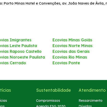
: Porto Minas Hotel e Convenções, av. João Naves de Ávila, n
ovias Imigrantes
Ecovias Minas Goiás
vias Leste Paulista
Ecovias Norte Minas
ovias Raposo Castello
Ecovias das Gerais
ovias Noroeste Paulista
Ecovias Rio Minas
ovias Cerrado
Ecovias Ponte
tícias
Sustentabilidade
Atendimento
ícias
Compromissos
Ressarcimento
eos
Agenda ESG 2030
Dúvidas