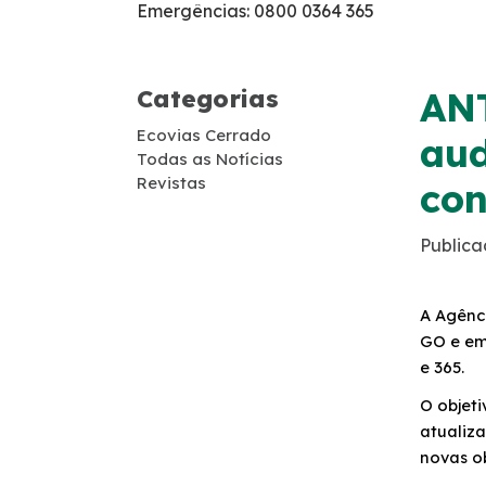
Emergências: 0800 0364 365
Carta ao Usuário
Carta ao Usuário Anteriores
Categorias
ANT
Ecovias Cerrado
Tarifas de Pedágio
aud
Todas as Notícias
Revistas
con
Agenda de Obras
Publica
Histórico de obras
A Agênci
Combate a foco de incêndio
GO e em 
e 365.
Monitoramento 24h – CCO
O objeti
atualiza
Socorro Mecânico
novas o