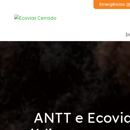
Emergências:
0
In
Institucional
Ecovias Cerrado
Relatórios
Demonstrações Financeiras
ANTT e Ecovia
Código de Conduta