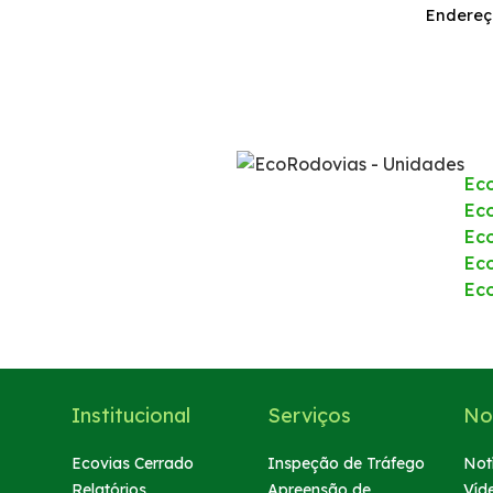
Endereço
Fotos
Sustentabilidade
Compromissos Agenda ESG 2030
Ec
Eco
RDT – Recurso de Desenvolvimento Tecnológico
Ec
Ec
Compromisso de Regularização Ambiental
Ec
Política de Sustentabilidade
Atendimento
Institucional
Serviços
No
Ecovias Cerrado
Inspeção de Tráfego
Not
Ressarcimento
Relatórios
Apreensão de
Víd