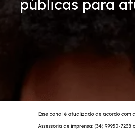
públicas para a
Condições da Via
Revistas
Serviços
Inspeção de Tráfego
Apreensão de animais
Serviço de Atendimento ao Usuário
Cargas Especiais
Esse canal é atualizado de acordo com a
Postos de Combustível
Assessoria de imprensa: (34) 99950-7238