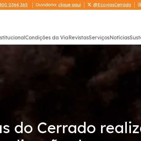
800 0364 365
Ouvidoria:
clique aqui
@EcoviasCerrado
stitucional
Condições da Via
Revistas
Serviços
Notícias
Sust
s do Cerrado reali