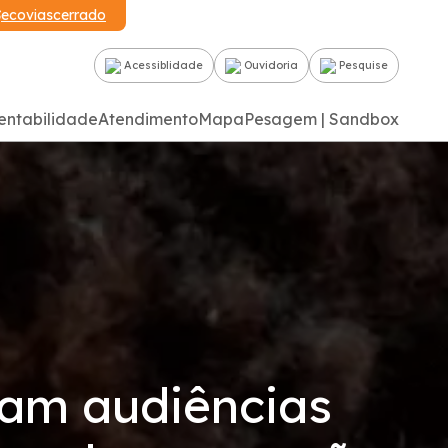
ecoviascerrado
Acessiblidade
Ouvidoria
Pesquise
entabilidade
Atendimento
Mapa
Pesagem | Sandbox
zam audiências