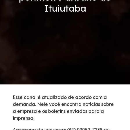
Ituiutaba
Revistas
Serviços
Inspeção de Tráfego
Apreensão de animais
Serviço de Atendimento ao Usuário
Cargas Especiais
Esse canal é atualizado de acordo com a
demanda. Nele você encontra notícias sobre
Postos de Combustível
a empresa e os boletins enviados para a
imprensa.
Carta ao Usuário
Assessoria de imprensa: (34) 99950-7238 ou