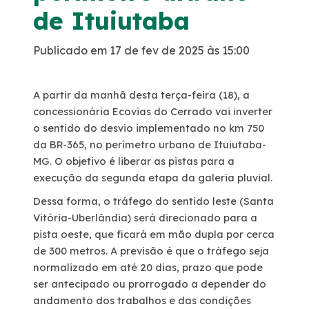
de Ituiutaba
Faixa de domínio
Publicado em 17 de fev de 2025 às 15:00
Tráfego Mensal
A partir da manhã desta terça-feira (18), a
Links Úteis
concessionária Ecovias do Cerrado vai inverter
o sentido do desvio implementado no km 750
Estatística de acidentes
da BR-365, no perímetro urbano de Ituiutaba-
MG. O objetivo é liberar as pistas para a
execução da segunda etapa da galeria pluvial.
Notícias
Dessa forma, o tráfego do sentido leste (Santa
Vitória-Uberlândia) será direcionado para a
Notícias
pista oeste, que ficará em mão dupla por cerca
de 300 metros. A previsão é que o tráfego seja
Vídeos
normalizado em até 20 dias, prazo que pode
ser antecipado ou prorrogado a depender do
Fotos
andamento dos trabalhos e das condições