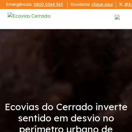
Emergências:
0800 0364 365
Ouvidoria:
clique aqui
@Ec
Institucional
Ecovias Cerrado
Relatórios
Demonstrações Financeiras
Ecovias do Cerrado inverte
Código de Conduta
sentido em desvio no
Condições da Via
perímetro urbano de