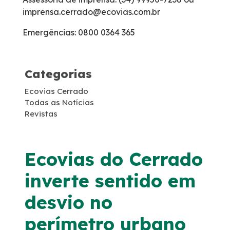
imprensa.cerrado@ecovias.com.br
Carta ao Usuário Anteriores
Emergências: 0800 0364 365
Tarifas de Pedágio
Categorias
Agenda de Obras
Ecovias Cerrado
Histórico de obras
Todas as Notícias
Revistas
Combate a foco de incêndio
Ecovias do Cerrado
Monitoramento 24h – CCO
inverte sentido em
Socorro Mecânico
desvio no
perímetro urbano
Socorro Médico