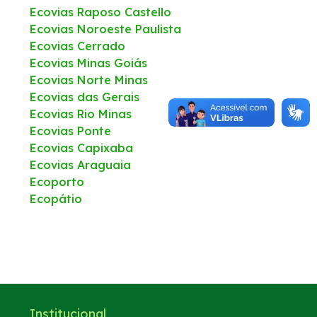
Ecovias Raposo Castello
Ecovias Noroeste Paulista
Fornecedores
Ecovias Cerrado
Ecovias Minas Goiás
Nosso endereço
Ecovias Norte Minas
Ecovias das Gerais
Ecovias Rio Minas
Telefones Úteis
Ecovias Ponte
Ecovias Capixaba
Trabalhe Conosco
Ecovias Araguaia
Ecoporto
Mapa
Ecopátio
Mapa
Nosso 0800
Institucional