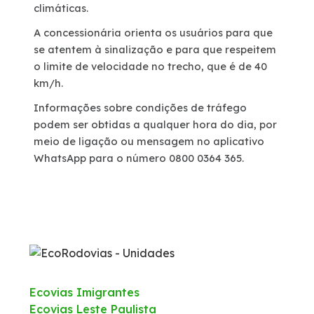
climáticas.
Sustentabilidade
A concessionária orienta os usuários para que
se atentem à sinalização e para que respeitem
o limite de velocidade no trecho, que é de 40
Compromissos Agenda ESG 2030
km/h.
Informações sobre condições de tráfego
RDT – Recurso de Desenvolvimento Tecnológico
podem ser obtidas a qualquer hora do dia, por
meio de ligação ou mensagem no aplicativo
Compromisso de Regularização Ambiental
WhatsApp para o número 0800 0364 365.
Política de Sustentabilidade
Atendimento
Ressarcimento
Ecovias Imigrantes
Ecovias Leste Paulista
Dúvidas