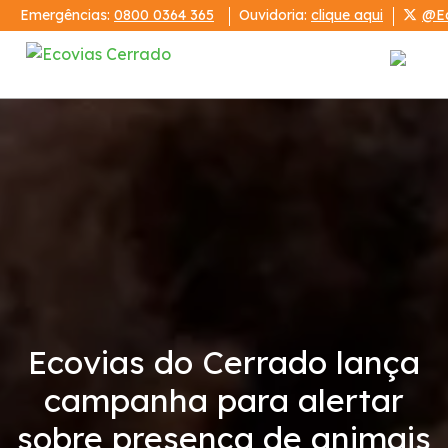
Emergências:
0800 0364 365
Ouvidoria:
clique aqui
@Ec
Institucional
Ecovias Cerrado
Relatórios
Demonstrações Financeiras
Ecovias do Cerrado lança
Código de Conduta
campanha para alertar
Condições da Via
sobre presença de animais