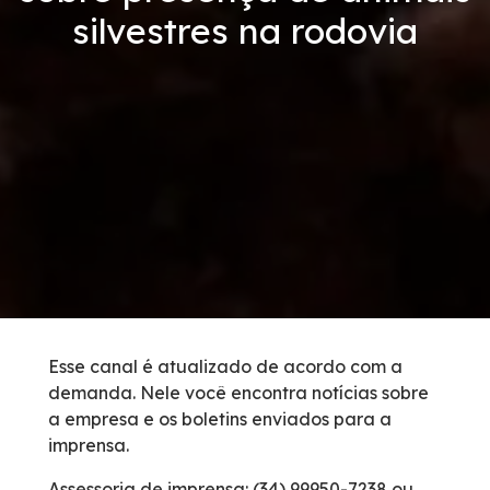
silvestres na rodovia
Revistas
Serviços
Inspeção de Tráfego
Apreensão de animais
Serviço de Atendimento ao Usuário
Cargas Especiais
Esse canal é atualizado de acordo com a
demanda. Nele você encontra notícias sobre
Postos de Combustível
a empresa e os boletins enviados para a
imprensa.
Carta ao Usuário
Assessoria de imprensa: (34) 99950-7238 ou