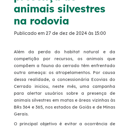
animais silvestres
Faixa de domínio
na rodovia
Tráfego Mensal
Publicado em 27 de dez de 2024 às 15:00
Links Úteis
Além da perda do habitat natural e da
competição por recursos, os animais que
Estatística de acidentes
compõem a fauna do cerrado têm enfrentado
outra ameaça: os atropelamentos. Por causa
Notícias
dessa realidade, a concessionária Ecovias do
Cerrado iniciou, neste mês, uma campanha
Notícias
para alertar usuários sobre a presença de
animais silvestres em matas e áreas vizinhas às
BRs 364 e 365, nos estados de Goiás e de Minas
Vídeos
Gerais.
O principal objetivo é evitar a ocorrência de
Fotos