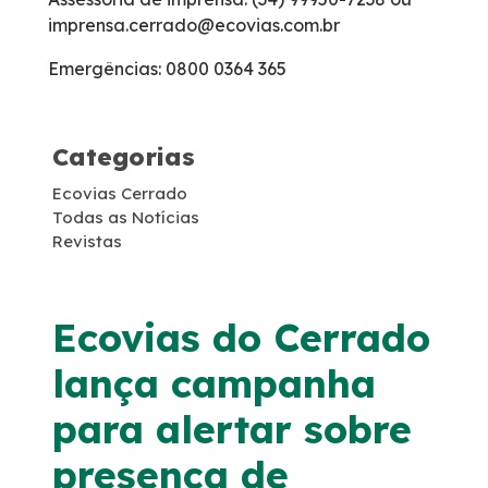
imprensa.cerrado@ecovias.com.br
Carta ao Usuário Anteriores
Emergências: 0800 0364 365
Tarifas de Pedágio
Categorias
Agenda de Obras
Ecovias Cerrado
Histórico de obras
Todas as Notícias
Revistas
Combate a foco de incêndio
Ecovias do Cerrado
Monitoramento 24h – CCO
lança campanha
Socorro Mecânico
para alertar sobre
presença de
Socorro Médico