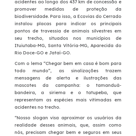
acidentes ao longo dos 437 km de concessão e
promover medidas de proteção da
Sustentabilidade
biodiversidade. Para isso, a Ecovias do Cerrado
instalou placas para indicar os principais
Compromissos Agenda ESG 2030
pontos de travessia de animais silvestres em
seu trecho, situados nos municípios de
Ituiutaba-MG, Santa Vitória-MG, Aparecida do
RDT – Recurso de Desenvolvimento Tecnológico
Rio Doce-GO e Jataí-GO.
Com o lema “Chegar bem em casa é bom para
Compromisso de Regularização Ambiental
todo mundo”, as sinalizações trazem
mensagens de alerta e ilustrações das
Política de Sustentabilidade
mascotes da campanha: o tamanduá-
bandeira, a siriema e o tatupeba, que
representam as espécies mais vitimadas em
Atendimento
acidentes no trecho.
Ressarcimento
“Nosso slogan visa aproximar os usuários da
realidade desses animais, que, assim como
nós, precisam chegar bem e seguros em seus
Dúvidas