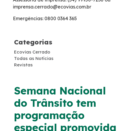
imprensa.cerrado@ecovias.com.br
Carta ao Usuário Anteriores
Emergências: 0800 0364 365
Tarifas de Pedágio
Categorias
Agenda de Obras
Ecovias Cerrado
Histórico de obras
Todas as Notícias
Revistas
Combate a foco de incêndio
Semana Nacional
Monitoramento 24h – CCO
do Trânsito tem
Socorro Mecânico
programação
especial promovida
Socorro Médico