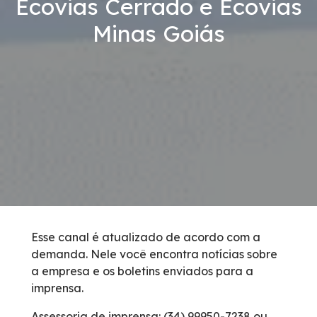
Ecovias Cerrado e Ecovias
Revistas
Minas Goiás
Serviços
Inspeção de Tráfego
Apreensão de animais
Serviço de Atendimento ao Usuário
Cargas Especiais
Esse canal é atualizado de acordo com a
demanda. Nele você encontra notícias sobre
Postos de Combustível
a empresa e os boletins enviados para a
imprensa.
Carta ao Usuário
Assessoria de imprensa: (34) 99950-7238 ou