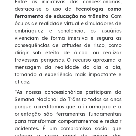
Entre as iniciativas das concessionárias,
destaca-se o uso da
tecnologia como
ferramenta de educação no trânsito
. Com
Fornecedores
óculos de realidade virtual e simuladores de
embriaguez e sonolência, os usuários
Nosso endereço
vivenciam de forma imersiva e segura as
consequências de atitudes de risco, como
Telefones Úteis
dirigir sob efeito de álcool ou realizar
travessias perigosas. O recurso aproxima a
mensagem da realidade do dia a dia,
Trabalhe Conosco
tornando a experiência mais impactante e
eficaz.
Mapa
“As nossas concessionárias participam da
Semana Nacional do Trânsito todos os anos
Mapa
porque acreditamos que a informação e a
orientação são ferramentas fundamentais
Nosso 0800
para transformar comportamentos e reduzir
acidentes. É um compromisso social que
reforça o nosso papel de cuidar das