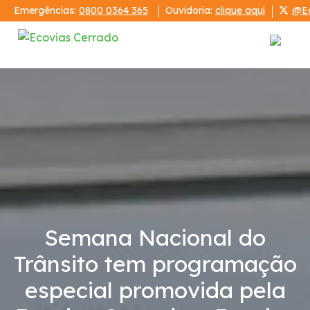
Emergências:
0800 0364 365
Ouvidoria:
clique aqui
@Ec
Institucional
Ecovias Cerrado
Relatórios
Demonstrações Financeiras
Semana Nacional do
Código de Conduta
Trânsito tem programação
especial promovida pela
Condições da Via