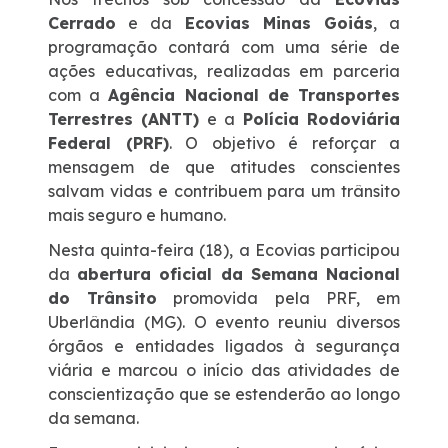
Cerrado
e da
Ecovias Minas Goiás
, a
Sustentabilidade
programação contará com uma série de
ações educativas, realizadas em parceria
com a
Agência Nacional de Transportes
Compromissos Agenda ESG 2030
Terrestres (ANTT)
e a
Polícia Rodoviária
Federal (PRF)
. O objetivo é reforçar a
RDT – Recurso de Desenvolvimento Tecnológico
mensagem de que atitudes conscientes
salvam vidas e contribuem para um trânsito
mais seguro e humano.
Compromisso de Regularização Ambiental
Nesta quinta-feira (18), a Ecovias participou
Política de Sustentabilidade
da
abertura oficial da Semana Nacional
do Trânsito
promovida pela PRF, em
Uberlândia (MG). O evento reuniu diversos
Atendimento
órgãos e entidades ligados à segurança
viária e marcou o início das atividades de
Ressarcimento
conscientização que se estenderão ao longo
da semana.
Dúvidas