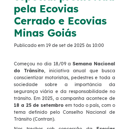
pela Ecovias
Faixa de domínio
Cerrado e Ecovias
Tráfego Mensal
Minas Goiás
Links Úteis
Publicado em 19 de set de 2025 às 10:00
Estatística de acidentes
Começou no dia 18/09 a
Semana Nacional
do Trânsito
, iniciativa anual que busca
Notícias
conscientizar motoristas, pedestres e toda a
sociedade sobre a importância da
segurança viária e da responsabilidade no
Notícias
trânsito. Em 2025, a campanha acontece de
18 a 25 de setembro
em todo o país, com o
Vídeos
tema definido pelo Conselho Nacional de
Trânsito (Contran).
Fotos
Nos trechos sob concessão da
Ecovias