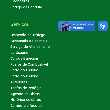
Financeiras
Código de Conduta
Sustentabilidade
Serviços
Compromissos Agenda ESG 2030
Inspeção de Tráfego
RDT – Recurso de Desenvolvimento Tecnológico
Apreensão de animais
Serviço de Atendimento
ao Usuário
Compromisso de Regularização Ambiental
Cargas Especiais
Postos de Combustível
Política de Sustentabilidade
Carta ao Usuário
Carta ao Usuário
Atendimento
Anteriores
Tarifas de Pedágio
Agenda de Obras
Ressarcimento
Histórico de obras
Combate a foco de
Dúvidas