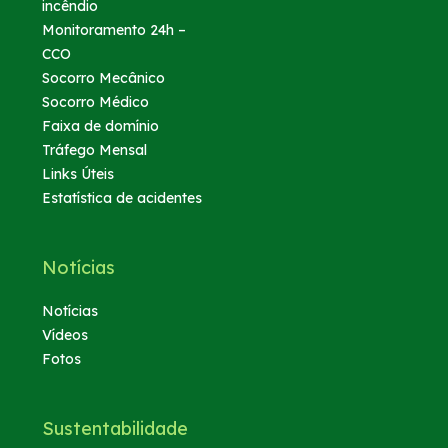
incêndio
Monitoramento 24h –
Fornecedores
CCO
Socorro Mecânico
Socorro Médico
Nosso endereço
Faixa de domínio
Tráfego Mensal
Telefones Úteis
Links Úteis
Estatística de acidentes
Trabalhe Conosco
Notícias
Mapa
Notícias
Vídeos
Mapa
Fotos
Nosso 0800
Sustentabilidade