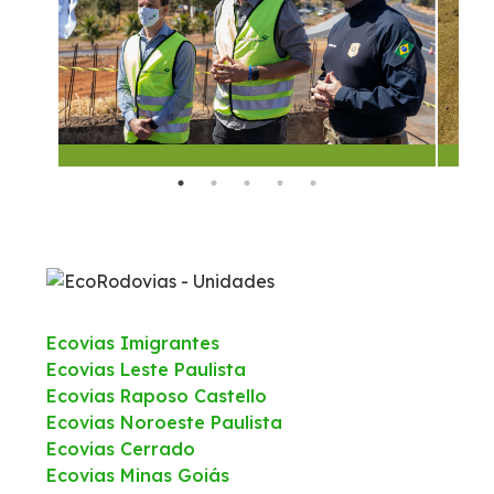
Carta ao Usuário Anteriores
Tarifas de Pedágio
Agenda de Obras
Histórico de obras
Combate a foco de incêndio
Ecovias Imigrantes
Monitoramento 24h – CCO
Ecovias Leste Paulista
Ecovias Raposo Castello
Socorro Mecânico
Ecovias Noroeste Paulista
Ecovias Cerrado
Socorro Médico
Ecovias Minas Goiás