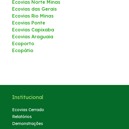
Ecovias Norte Minas
Ecovias das Gerais
Faixa de domínio
Ecovias Rio Minas
Ecovias Ponte
Tráfego Mensal
Ecovias Capixaba
Ecovias Araguaia
Links Úteis
Ecoporto
Ecopátio
Estatística de acidentes
Notícias
Notícias
Institucional
Vídeos
Ecovias Cerrado
Relatórios
Demonstrações
Fotos