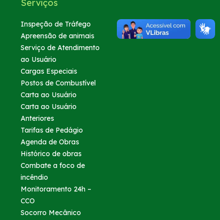
Serviços
Sustentabilidade
Inspeção de Tráfego
Apreensão de animais
Serviço de Atendimento
Compromissos Agenda ESG 2030
ao Usuário
Cargas Especiais
RDT – Recurso de Desenvolvimento Tecnológico
Postos de Combustível
Carta ao Usuário
Compromisso de Regularização Ambiental
Carta ao Usuário
Anteriores
Tarifas de Pedágio
Política de Sustentabilidade
Agenda de Obras
Histórico de obras
Atendimento
Combate a foco de
incêndio
Monitoramento 24h –
Ressarcimento
CCO
Socorro Mecânico
Dúvidas