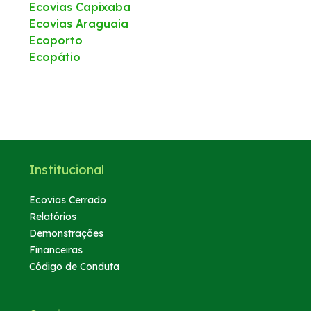
Ecovias Capixaba
Ecovias Araguaia
Faixa de domínio
Ecoporto
Ecopátio
Tráfego Mensal
Links Úteis
Estatística de acidentes
Institucional
Notícias
Ecovias Cerrado
Relatórios
Notícias
Demonstrações
Financeiras
Vídeos
Código de Conduta
Fotos