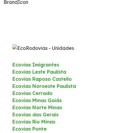
BrandIcon
Carta ao Usuário Anteriores
Tarifas de Pedágio
Agenda de Obras
Histórico de obras
Ecovias Imigrantes
Ecovias Leste Paulista
Combate a foco de incêndio
Ecovias Raposo Castello
Ecovias Noroeste Paulista
Ecovias Cerrado
Monitoramento 24h – CCO
Ecovias Minas Goiás
Ecovias Norte Minas
Socorro Mecânico
Ecovias das Gerais
Ecovias Rio Minas
Socorro Médico
Ecovias Ponte