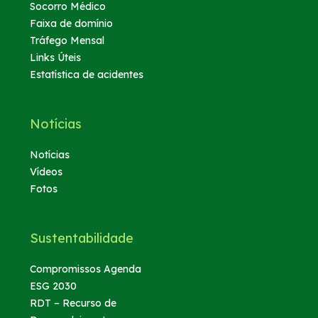
Socorro Médico
Faixa de domínio
Fornecedores
Tráfego Mensal
Links Úteis
Estatística de acidentes
Nosso endereço
Telefones Úteis
Notícias
Notícias
Trabalhe Conosco
Vídeos
Fotos
Mapa
Sustentabilidade
Mapa
Compromissos Agenda
Nosso 0800
ESG 2030
RDT – Recurso de