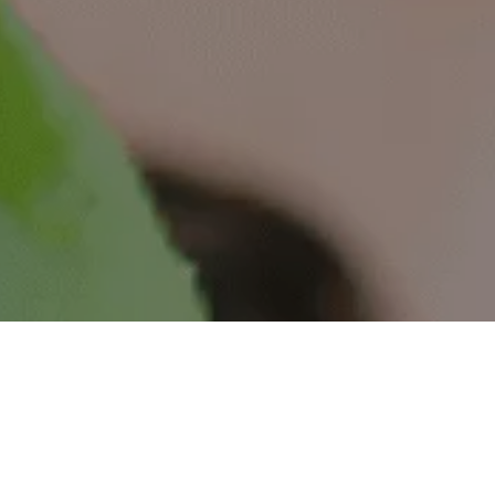
Revistas
Serviços
Inspeção de Tráfego
Apreensão de animais
Serviço de Atendimento ao Usuário
Cargas Especiais
Postos de Combustível
Carta ao Usuário